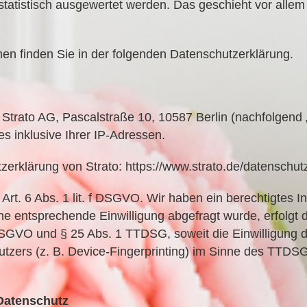
statistisch ausgewertet werden. Das geschieht vor alle
en finden Sie in der folgenden Datenschutzerklärung.
e Strato AG, Pascalstraße 10, 10587 Berlin (nachfolgend
s inklusive Ihrer IP-Adressen.
rklärung von Strato: https://www.strato.de/datenschutz
rt. 6 Abs. 1 lit. f DSGVO. Wir haben ein berechtigtes In
ne entsprechende Einwilligung abgefragt wurde, erfolgt 
a DSGVO und § 25 Abs. 1 TTDSG, soweit die Einwilligung
Nutzers (z. B. Device-Fingerprinting) im Sinne des TTDSG
 Datenschutz