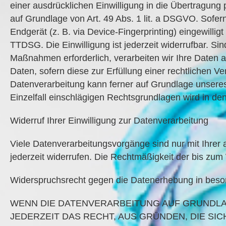
einer ausdrücklichen Einwilligung in die Übertragu
auf Grundlage von Art. 49 Abs. 1 lit. a DSGVO. Sofern
Endgerät (z. B. via Device-Fingerprinting) eingewilli
TTDSG. Die Einwilligung ist jederzeit widerrufbar. Sin
Maßnahmen erforderlich, verarbeiten wir Ihre Daten a
Daten, sofern diese zur Erfüllung einer rechtlichen Ve
Datenverarbeitung kann ferner auf Grundlage unseres b
Einzelfall einschlägigen Rechtsgrundlagen wird in de
Widerruf Ihrer Einwilligung zur Datenverarbeitung
Viele Datenverarbeitungsvorgänge sind nur mit Ihrer au
jederzeit widerrufen. Die Rechtmäßigkeit der bis zum
Widerspruchsrecht gegen die Datenerhebung in beso
WENN DIE DATENVERARBEITUNG AUF GRUNDLAGE 
JEDERZEIT DAS RECHT, AUS GRÜNDEN, DIE S