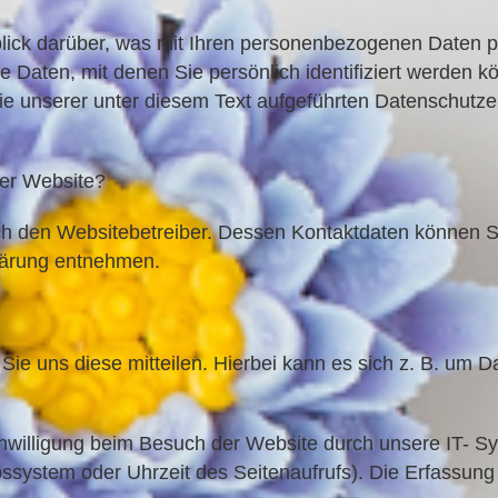
lick darüber, was mit Ihren personenbezogenen Daten p
ten, mit denen Sie persönlich identifiziert werden kö
unserer unter diesem Text aufgeführten Datenschutzer
ser Website?
rch den Websitebetreiber. Dessen Kontaktdaten können 
lärung entnehmen.
e uns diese mitteilen. Hierbei kann es sich z. B. um Da
willigung beim Besuch der Website durch unsere IT- Sy
bssystem oder Uhrzeit des Seitenaufrufs). Die Erfassung 