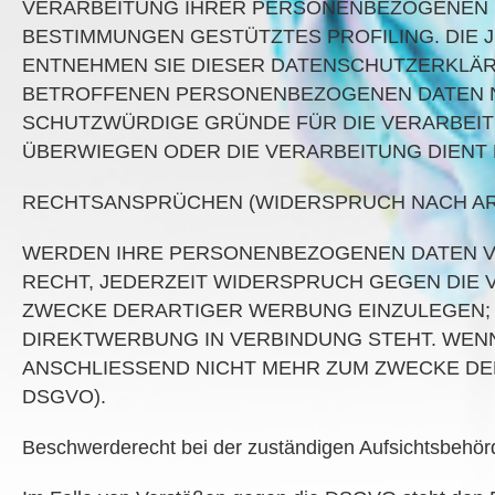
VERARBEITUNG IHRER PERSONENBEZOGENEN DA
BESTIMMUNGEN GESTÜTZTES PROFILING. DIE
ENTNEHMEN SIE DIESER DATENSCHUTZERKLÄR
BETROFFENEN PERSONENBEZOGENEN DATEN NI
SCHUTZWÜRDIGE GRÜNDE FÜR DIE VERARBEI
ÜBERWIEGEN ODER DIE VERARBEITUNG DIEN
RECHTSANSPRÜCHEN (WIDERSPRUCH NACH ART.
WERDEN IHRE PERSONENBEZOGENEN DATEN VE
RECHT, JEDERZEIT WIDERSPRUCH GEGEN DIE
ZWECKE DERARTIGER WERBUNG EINZULEGEN; DI
DIREKTWERBUNG IN VERBINDUNG STEHT. WEN
ANSCHLIESSEND NICHT MEHR ZUM ZWECKE DE
DSGVO).
Beschwerderecht bei der zuständigen Aufsichtsbehör