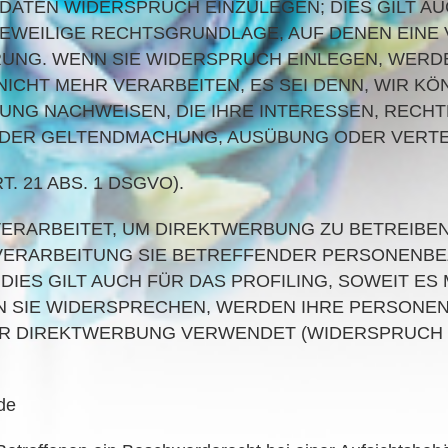
TEN WIDERSPRUCH EINZULEGEN; DIES GILT AUCH
 JEWEILIGE RECHTSGRUNDLAGE, AUF DENEN EINE
UNG. WENN SIE WIDERSPRUCH EINLEGEN, WERDE
CHT MEHR VERARBEITEN, ES SEI DENN, WIR KO
TUNG NACHWEISEN, DIE IHRE INTERESSEN, RECHT
T DER GELTENDMACHUNG, AUSÜBUNG ODER VERT
 21 ABS. 1 DSGVO).
RARBEITET, UM DIREKTWERBUNG ZU BETREIBEN,
 VERARBEITUNG SIE BETREFFENDER PERSONENB
ES GILT AUCH FÜR DAS PROFILING, SOWEIT ES
N SIE WIDERSPRECHEN, WERDEN IHRE PERSON
R DIREKTWERBUNG VERWENDET (WIDERSPRUCH NA
de