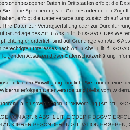
ng personenbezogener Daten in Drittstaaten erfolgt die D
 Sie in die Speicherung von Cookies oder in den Zugriff 
gt haben, erfolgt die Datenverarbeitung zusätzlich auf Gr
d Ihre Daten zur Vertragserfüllung oder zur Durchführung
uf Grundlage des Art. 6 Abs. 1 lit. b DSGVO. Des Weitere
rpflichtung erforderlich sind auf Grundlage von Art. 6 Ab
erechtigten Interesses nach Art. 6 Abs. 1 lit. f DSGVO e
n folgenden Absätzen dieser Datenschutzerklärung inform
sdrücklichen Einwilligung möglich. Sie können eine bere
 Widerruf erfolgten Datenverarbeitung bleibt vom Widerruf
nderen Fällen sowie gegen Direktwerbung (Art. 21 DS
VON ART. 6 ABS. 1 LIT. E ODER F DSGVO ERFOL
ICH AUS IHRER BESONDEREN SITUATION ERGEBEN,