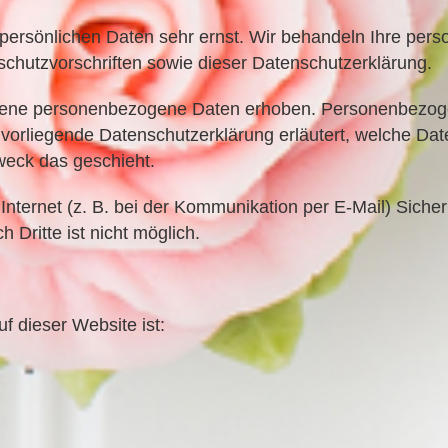
 persönlichen Daten sehr ernst. Wir behandeln Ihre pe
chutzvorschriften sowie dieser Datenschutzerklärung.
dene personenbezogene Daten erhoben. Personenbezoge
e vorliegende Datenschutzerklärung erläutert, welche Da
Zweck das geschieht.
Internet (z. B. bei der Kommunikation per E-Mail) Sicher
 Dritte ist nicht möglich.
uf dieser Website ist: