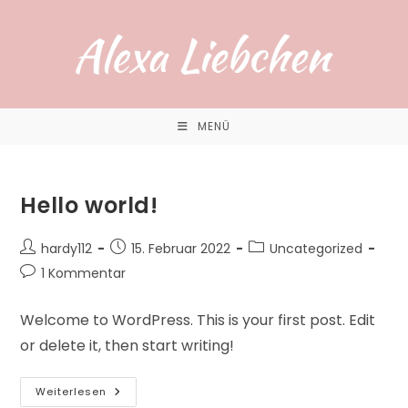
Zum
Inhalt
springen
MENÜ
Hello world!
Beitrags-
Beitrag
Beitrags-
hardy112
15. Februar 2022
Uncategorized
Autor:
veröffentlicht:
Kategorie:
Beitrags-
1 Kommentar
Kommentare:
Welcome to WordPress. This is your first post. Edit
or delete it, then start writing!
Hello
Weiterlesen
World!